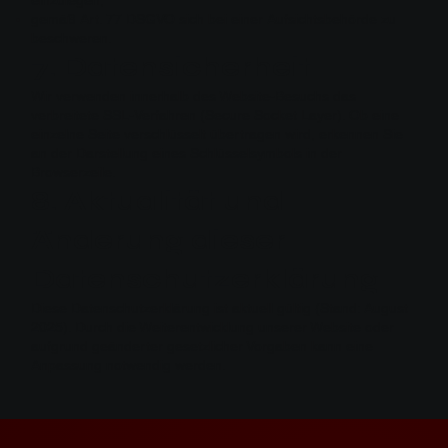
gemäß Art. 77 DSGVO sich bei einer Aufsichtsbehörde zu
beschweren.
7. Datensicherheit
Wir verwenden innerhalb des Website-Besuchs das
verbreitete SSL-Verfahren (Secure Socket Layer). Ob eine
einzelne Seite verschlüsselt übertragen wird, erkennen Sie
an der Darstellung eines Schlüsselsymbols in der
Browserzeile.
8. Aktualität und
Änderung dieser
Datenschutzerklärung
Diese Datenschutzerklärung ist aktuell gültig (Stand: August
2025). Durch die Weiterentwicklung unserer Website oder
aufgrund geänderter gesetzlicher Vorgaben kann eine
Anpassung notwendig werden.