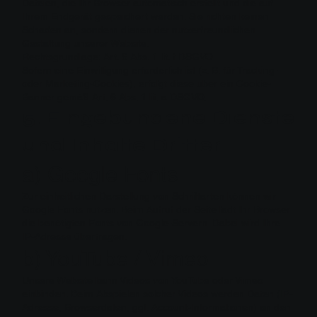
Dateien, die Ihr Browser automatisch erstellt und die auf
Ihrem Endgerät gespeichert werden. Sie richten keinen
Schaden an, sondern dienen der nutzerfreundlichen
Gestaltung unserer Website.
Rechtsgrundlage: Art. 6 Abs. 1 lit. f DSGVO
Sofern eine Einwilligung erforderlich ist (z. B. für Tracking-
oder Marketing-Cookies), erfolgt diese über ein Cookie-
Banner gemäß Art. 6 Abs. 1 lit. a DSGVO.
5. Eingebundene Dienste
und Inhalte Dritter
a) Google Fonts
Zur einheitlichen Darstellung von Schriftarten können wir
Google Fonts nutzen. Beim Aufruf der Seite lädt Ihr Browser
die benötigten Fonts von Google-Servern. Dabei wird Ihre
IP-Adresse übertragen.
b) YouTube / Vimeo
Unsere Website kann Videos von YouTube oder Vimeo
einbinden. Beim Abspielen solcher Videos werden Daten (IP-
Adresse, Browserdaten, ggf. Account-Informationen) an den