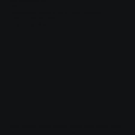
Alte Heerstraße 63
26954 Nordenham
Gesellschafter: Meiko Scholz & Linus Lüdemann
Telefon: 01520 4677890
E-Mail: kontakt@wavex-events.de
2. Erhebung und
Speicherung
personenbezogener
Daten sowie Art und
Zweck ihrer
Verwendung
a) Beim Besuch der
Website
Beim Aufrufen unserer Website werden automatisch durch
den auf Ihrem Endgerät zum Einsatz kommenden Browser