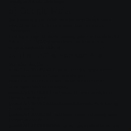
jeweiligen Anbieter übertragen.
c) Google Maps
Zur Darstellung von Anfahrtskarten kann Google Maps
genutzt werden. Auch hier werden Daten an Google
übertragen.
Rechtsgrundlage für die Einbindung externer Dienste ist Art.
6 Abs. 1 lit. f DSGVO (berechtigtes Interesse an einer
ansprechenden Darstellung).
6. Betroffenenrechte
Sie haben das Recht:
gemäß Art. 15 DSGVO Auskunft über Ihre gespeicherten
personenbezogenen Daten zu verlangen,
gemäß Art. 16 DSGVO unverzüglich die Berichtigung
unrichtiger Daten zu verlangen,
gemäß Art. 17 DSGVO die Löschung Ihrer gespeicherten
Daten zu verlangen,
gemäß Art. 18 DSGVO die Einschränkung der Verarbeitung
zu verlangen,
gemäß Art. 20 DSGVO Ihre Daten in einem übertragbaren
Format zu erhalten,
gemäß Art. 21 DSGVO Widerspruch gegen die Verarbeitung
einzulegen,