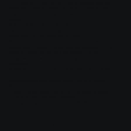
Informationen an den Server unserer Website gesendet.
Diese Informationen werden temporär in sogenannten
Logfiles gespeichert. Folgende Daten können dabei erfasst
werden:
IP-Adresse des anfragenden Rechners
Datum und Uhrzeit des Zugriffs
Name und URL der abgerufenen Datei
Website, von der aus der Zugriff erfolgt (Referrer-URL)
verwendeter Browser und ggf. das Betriebssystem Ihres
Rechners sowie der Name Ihres Access-Providers
Die genannten Daten werden zu folgenden Zwecken
verarbeitet:
Gewährleistung eines reibungslosen Verbindungsaufbaus
der Website
Gewährleistung einer komfortablen Nutzung unserer
Website
Auswertung der Systemsicherheit und -stabilität sowie
zu weiteren administrativen Zwecken
Rechtsgrundlage: Art. 6 Abs. 1 lit. f DSGVO
b) Bei Nutzung unseres
Kontaktformulars / E-Mail-