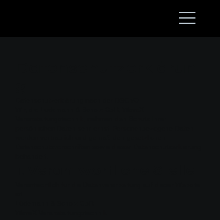
Datenschutzerklärun
g
Datenschutzerklärung nach der DSGVO
Wir, die Lüdemann & Scholz GbR, WaveX
Veranstaltungstechnik, nehmen den Schutz Ihrer
persönlichen Daten sehr ernst. Personenbezogene Daten
werden vertraulich und gemäß den gesetzlichen
Datenschutzvorschriften sowie dieser Datenschutzerklärung
behandelt.
1. Verantwortliche Stelle
Verantwortlich für die Datenverarbeitung auf dieser Website
ist:
Lüdemann & Scholz GbR
WaveX Veranstaltungstechnik