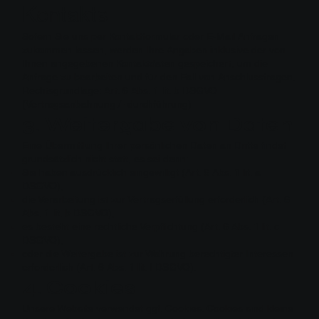
Kontakts
Sofern Sie uns per Kontaktformular oder E-Mail Anfragen
zukommen lassen, werden Ihre Angaben inklusive der von
Ihnen angegebenen Kontaktdaten gespeichert, um die
Anfrage zu bearbeiten und für den Fall von Anschlussfragen.
Rechtsgrundlage: Art. 6 Abs. 1 lit. b DSGVO
(Vertragsanbahnung / -durchführung)
3. Weitergabe von Daten
Eine Übermittlung Ihrer persönlichen Daten an Dritte findet
grundsätzlich nicht statt, es sei denn:
Sie haben ausdrücklich eingewilligt (Art. 6 Abs. 1 lit. a
DSGVO),
die Verarbeitung ist zur Vertragserfüllung erforderlich (Art. 6
Abs. 1 lit. b DSGVO),
es besteht eine rechtliche Verpflichtung (Art. 6 Abs. 1 lit. c
DSGVO),
oder die Weitergabe ist zur Wahrung berechtigter Interessen
erforderlich (Art. 6 Abs. 1 lit. f DSGVO).
4. Cookies
Unsere Website verwendet ggf. Cookies. Cookies sind kleine