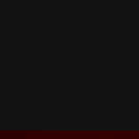
Meiko Scholz & Linus Lüdemann
Kontakt:
Telefon: 01520 4677890
E-Mail: wavex.veranstaltungstechnik@gmail.com
Umsatzsteuer-ID: DE426567971