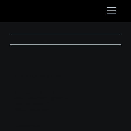
Impressum
Angaben gemäß § 5 TMG
Lüdemann & Scholz GbR
WaveX Veranstaltungstechnik
Alte Heerstraße 63
26954 Nordenham
Gesellschafter: